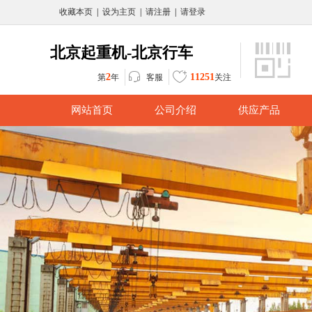
收藏本页
|
设为主页
|
请注册
|
请登录
北京起重机-北京行车
2
11251
客服
第
年
关注
网站首页
公司介绍
供应产品