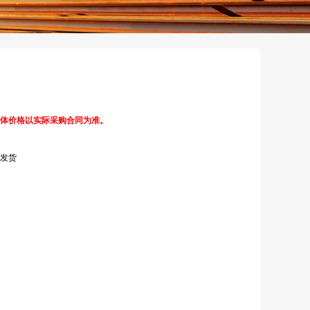
体价格以实际采购合同为准。
发货