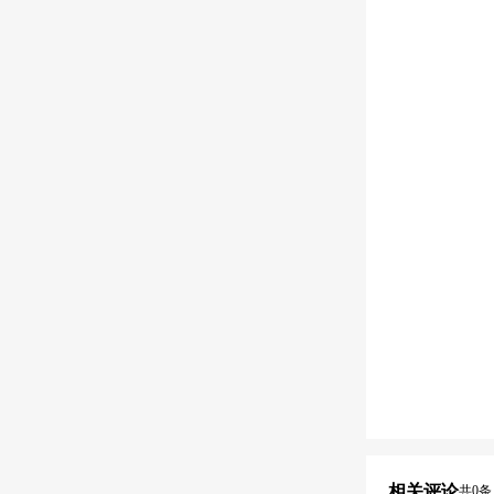
相关评论
共
0