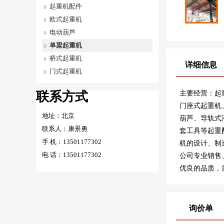
起重机配件
欧式起重机
电动葫芦
单梁起重机
桥式起重机
详细信息
门式起重机
联系方式
主要经营：起
门座式起重机
地址：北京
葫芦、导轨式
联系人：康景勇
套工具等起重
手 机：13501177302
机的设计、制
电 话：13501177302
公司专业销售
优良的品质，
询价单