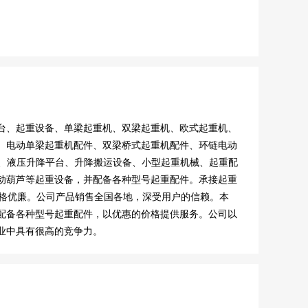
台、起重设备、单梁起重机、双梁起重机、欧式起重机、
、电动单梁起重机配件、双梁桥式起重机配件、环链电动
机、液压升降平台、升降搬运设备、小型起重机械、起重配
动葫芦等起重设备，并配备各种型号起重配件。承接起重
价格优廉。公司产品销售全国各地，深受用户的信赖。本
配备各种型号起重配件，以优惠的价格提供服务。公司以
业中具有很高的竞争力。