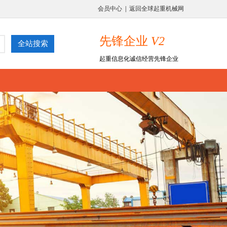
会员中心
|
返回全球起重机械网
先锋企业
V2
起重信息化诚信经营先锋企业