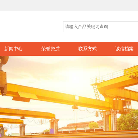
新闻中心
荣誉资质
联系方式
诚信档案